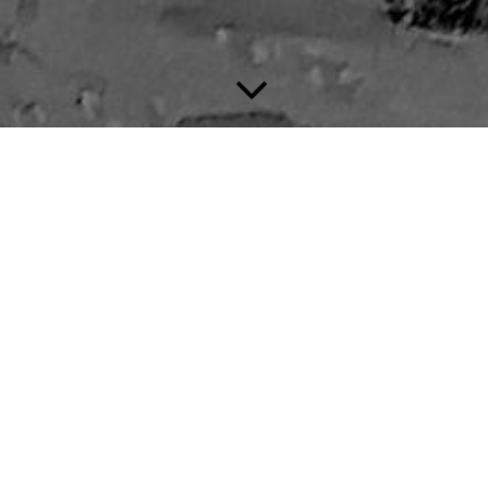
G O T T E S D I E N S T E
und Veranstaltungen in der St. Hubertuskirche
T A G
U H R Z E
O R T
I T
So 19. Juli
7. Sonntag n
14.00 Uhr
Kirche
Trinitatis