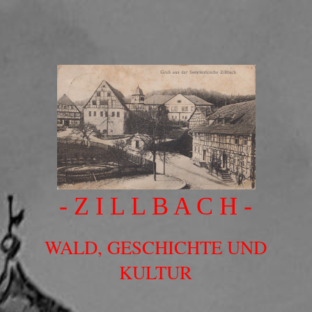
- Z I L L B A C H -
WALD, GESCHICHTE UND
KULTUR